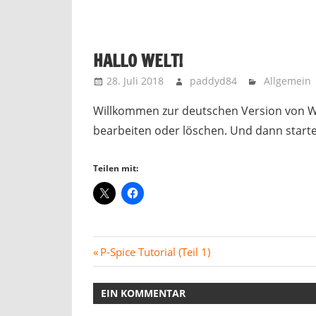
HALLO WELT!
28. Juli 2018
paddyd84
Allgemein
Willkommen zur deutschen Version von Wor
bearbeiten oder löschen. Und dann start
Teilen mit:
Beitragsnavigation
Vorheriger
P-Spice Tutorial (Teil 1)
Beitrag:
EIN KOMMENTAR