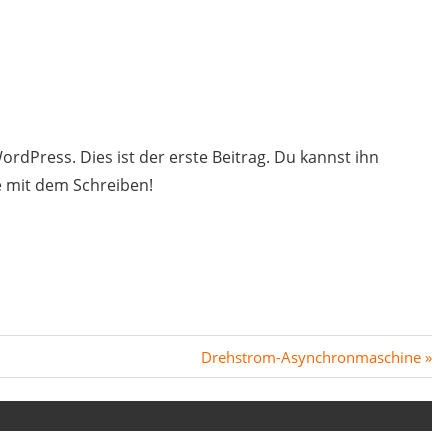
dPress. Dies ist der erste Beitrag. Du kannst ihn
e mit dem Schreiben!
Nächster
Drehstrom-Asynchronmaschine
Beitrag: