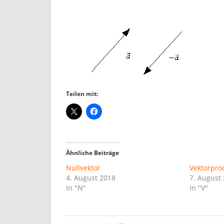
Teilen mit:
Ähnliche Beiträge
Nullvektor
Vektorpro
4. August 2018
7. August
In "N"
In "V"