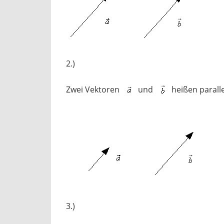
2.)
Zwei Vektoren
und
heißen paralle
3.)