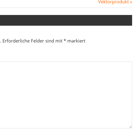
Nächster
Vektorprodukt
Beitrag:
.
Erforderliche Felder sind mit
*
markiert