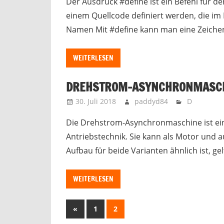
Der Ausdruck #define ist ein Befehl für d
einem Quellcode definiert werden, die im
Namen Mit #define kann man eine Zeichenf
WEITERLESEN
DREHSTROM-ASYNCHRONMASC
30. Juli 2018
paddyd84
D
Die Drehstrom-Asynchronmaschine ist ein
Antriebstechnik. Sie kann als Motor und a
Aufbau für beide Varianten ähnlich ist, ge
WEITERLESEN
Seitennummerierung
Vorherige
«
1
2
Beiträge