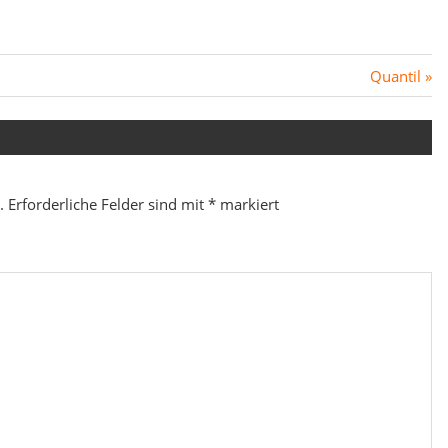
Nächster
Quantil
Beitrag:
.
Erforderliche Felder sind mit
*
markiert