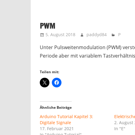
PWM
5. August 2018
paddyd84
P
Unter Pulsweitenmodulation (PWM) verste
Periode aber mit variablem Tastverhältnis
Teilen mit:
Ähnliche Beiträge
Arduino Tutorial Kapitel 3:
Elektrisch
Digitale Signale
2. August
17. Februar 2021
In "E"
In "Arduino Tutorial"