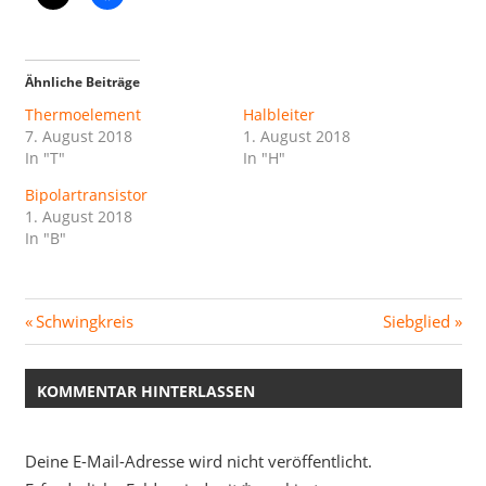
Ähnliche Beiträge
Thermoelement
Halbleiter
7. August 2018
1. August 2018
In "T"
In "H"
Bipolartransistor
1. August 2018
In "B"
Beitragsnavigation
Vorheriger
Nächster
Schwingkreis
Siebglied
Beitrag:
Beitrag:
KOMMENTAR HINTERLASSEN
Deine E-Mail-Adresse wird nicht veröffentlicht.