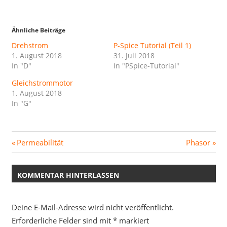
Ähnliche Beiträge
Drehstrom
P-Spice Tutorial (Teil 1)
1. August 2018
31. Juli 2018
In "D"
In "PSpice-Tutorial"
Gleichstrommotor
1. August 2018
In "G"
Beitragsnavigation
Vorheriger
Nächster
Permeabilität
Phasor
Beitrag:
Beitrag:
KOMMENTAR HINTERLASSEN
Deine E-Mail-Adresse wird nicht veröffentlicht.
Erforderliche Felder sind mit
*
markiert