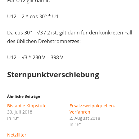
Für U12 gilt damit:
U12 = 2 * cos 30° * U1
Da cos 30° = √3 / 2 ist, gilt dann für den konkreten Fall
des üblichen Drehstromnetzes:
U12 = √3 * 230 V = 398 V
Sternpunktverschiebung
Ähnliche Beiträge
Bistabile Kippstufe
Ersatzzweipolquellen-
30. Juli 2018
Verfahren
In "B"
2. August 2018
In "E"
Netzfilter