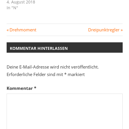
4. August 2018
In "N"
Beitragsnavigation
Vorheriger
Nächster
Drehmoment
Dreipunktregler
Beitrag:
Beitrag:
KOMMENTAR HINTERLASSEN
Deine E-Mail-Adresse wird nicht veröffentlicht.
Erforderliche Felder sind mit
*
markiert
Kommentar
*