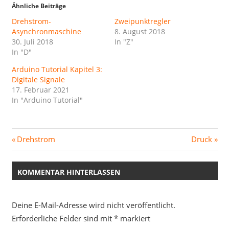
Ähnliche Beiträge
Drehstrom-
Zweipunktregler
Asynchronmaschine
8. August 2018
30. Juli 2018
In "Z"
In "D"
Arduino Tutorial Kapitel 3:
Digitale Signale
17. Februar 2021
In "Arduino Tutorial"
Beitragsnavigation
Vorheriger
Nächster
Drehstrom
Druck
Beitrag:
Beitrag:
KOMMENTAR HINTERLASSEN
Deine E-Mail-Adresse wird nicht veröffentlicht.
Erforderliche Felder sind mit
*
markiert