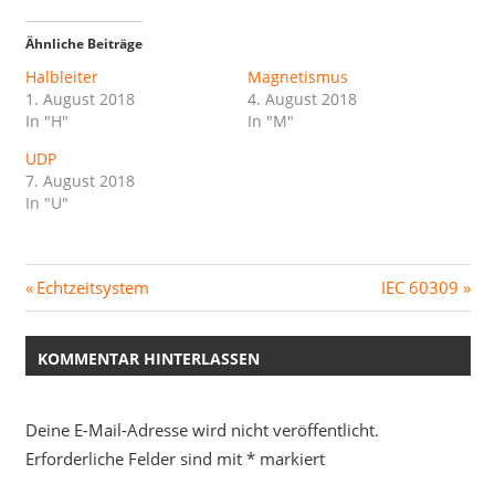
Ähnliche Beiträge
Halbleiter
Magnetismus
1. August 2018
4. August 2018
In "H"
In "M"
UDP
7. August 2018
In "U"
Beitragsnavigation
Vorheriger
Nächster
Echtzeitsystem
IEC 60309
Beitrag:
Beitrag:
KOMMENTAR HINTERLASSEN
Deine E-Mail-Adresse wird nicht veröffentlicht.
Erforderliche Felder sind mit
*
markiert