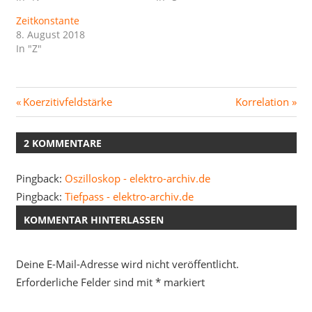
Zeitkonstante
8. August 2018
In "Z"
Beitragsnavigation
Vorheriger
Nächster
Koerzitivfeldstärke
Korrelation
Beitrag:
Beitrag:
2 KOMMENTARE
Pingback:
Oszilloskop - elektro-archiv.de
Pingback:
Tiefpass - elektro-archiv.de
KOMMENTAR HINTERLASSEN
Deine E-Mail-Adresse wird nicht veröffentlicht.
Erforderliche Felder sind mit
*
markiert