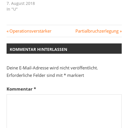
7. August 2018
In "U"
Beitragsnavigation
Vorheriger
Nächster
Operationsverstärker
Partialbruchzerlegung
Beitrag:
Beitrag:
KOMMENTAR HINTERLASSEN
Deine E-Mail-Adresse wird nicht veröffentlicht.
Erforderliche Felder sind mit
*
markiert
Kommentar
*