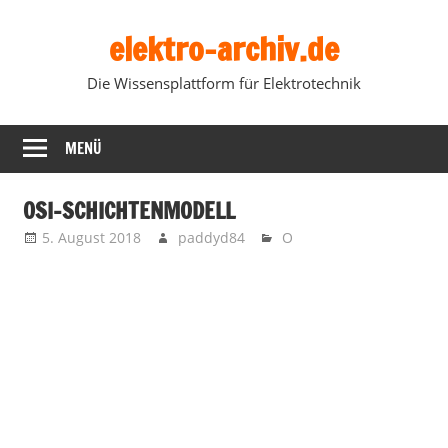
Zum
elektro-archiv.de
Inhalt
springen
Die Wissensplattform für Elektrotechnik
MENÜ
OSI-SCHICHTENMODELL
5. August 2018
paddyd84
O